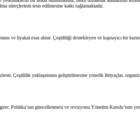
etkinliklerin bir arada bulunmasına, farklı uzmanlık alanlarının temsil 
alma süreçlerinin tesis edilmesine katkı sağlamaktadır.
ormans ve liyakat esas alınır. Çeşitliliği destekleyen ve kapsayıcı bir ku
zlenir. Çeşitlilik yaklaşımının geliştirilmesine yönelik ihtiyaçlar, organ
 girer. Politika’nın güncellenmesi ve revizyonu Yönetim Kurulu’nun yet