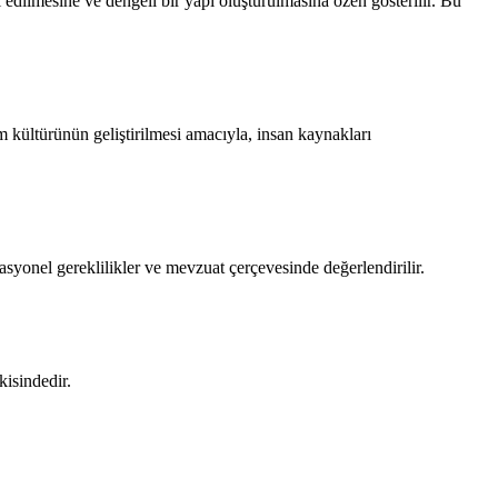
edilmesine ve dengeli bir yapı oluşturulmasına özen gösterilir. Bu
rum kültürünün geliştirilmesi amacıyla, insan kaynakları
izasyonel gereklilikler ve mevzuat çerçevesinde değerlendirilir.
kisindedir.