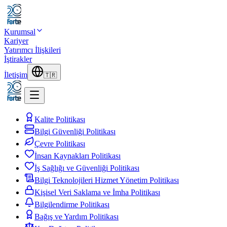
Kurumsal
Kariyer
Yatırımcı İlişkileri
İştirakler
İletişim
🇹🇷
Kalite Politikası
Bilgi Güvenliği Politikası
Çevre Politikası
İnsan Kaynakları Politikası
İş Sağlığı ve Güvenliği Politikası
Bilgi Teknolojileri Hizmet Yönetim Politikası
Kişisel Veri Saklama ve İmha Politikası
Bilgilendirme Politikası
Bağış ve Yardım Politikası